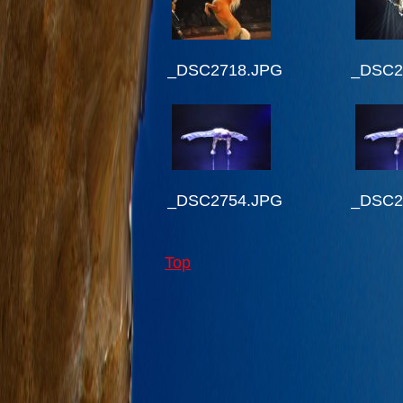
_DSC2718.JPG
_DSC2
_DSC2754.JPG
_DSC2
Top